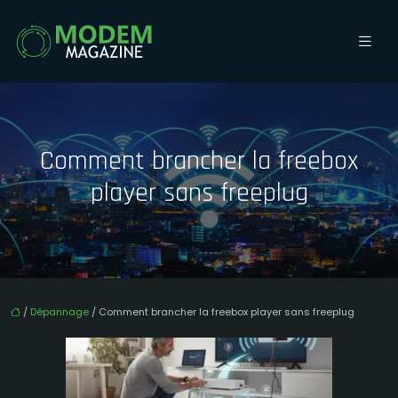
Comment brancher la freebox
player sans freeplug
/
Dépannage
/ Comment brancher la freebox player sans freeplug